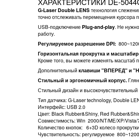
ХАРАКТЕРИСТИКИ DE-5044
G-Laser
Double LENS
технология слежени
точно отслеживать перемещения курсора п
USB-подключение
Plug-and-play
. Не нужн
работу.
Регулируемое разрешение DPI:
800~1200
Горизонтальная прокрутка и масштабир
Кроме того, вы можете изменять масштаб 
Дополнительный
клавиши "ВПЕРЕД" и "
Стильный и эргономичный корпус.
Глян
Стильный дизайн и высокочувствительный
Тип датчика: G-Laser technology, Double L
Интерфейс: USB 2.0
Цвет: Black Rubber&Shiny, Red Rubber&Shi
Совместимость: Win 2000/NT/ME/XP/Vista/7 
Количество кнопок: 6+3D колесо прокрутк
Чувствительность: регулируемое 800~120