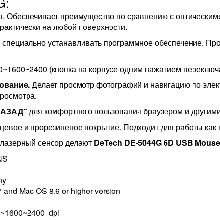
G:
я. Обеспечивает преимущество по сравнению с оптическим
рактически на любой поверхности.
о специально устанавливать программное обеспечение. Пр
~1600~2400 (кнопка на корпусе одним нажатием переключа
ование.
Делает просмотр фотографий и навигацию по элек
просмотра.
НАЗАД"
для комфортного пользования браузером и другим
цевое и прорезиненое покрытие. Подходит для работы как п
 лазерный сенсор делают
DeTech DE-5044G 6D USB Mouse
ENS
ny
and Mac OS 8.6 or higher version
и
0~1600~2400 dpi